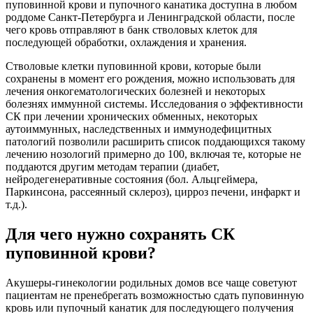
пуповинной крови и пупочного канатика доступна в любом
роддоме Санкт-Петербурга и Ленинградской области, после
чего кровь отправляют в банк стволовых клеток для
последующей обработки, охлаждения и хранения.
Стволовые клетки пуповинной крови, которые были
сохранены в момент его рождения, можно использовать для
лечения онкогематологических болезней и некоторых
болезнях иммунной системы. Исследования о эффективности
СК при лечении хронических обменных, некоторых
аутоиммунных, наследственных и иммунодефицитных
патологий позволили расширить список поддающихся такому
лечению нозологий примерно до 100, включая те, которые не
поддаются другим методам терапии (диабет,
нейродегенеративные состояния (бол. Альцгеймера,
Паркинсона, рассеянный склероз), цирроз печени, инфаркт и
т.д.).
Для чего нужно сохранять СК
пуповинной крови?
Акушеры-гинекологии родильных домов все чаще советуют
пациентам не пренебрегать возможностью сдать пуповинную
кровь или пупочный канатик для последующего получения