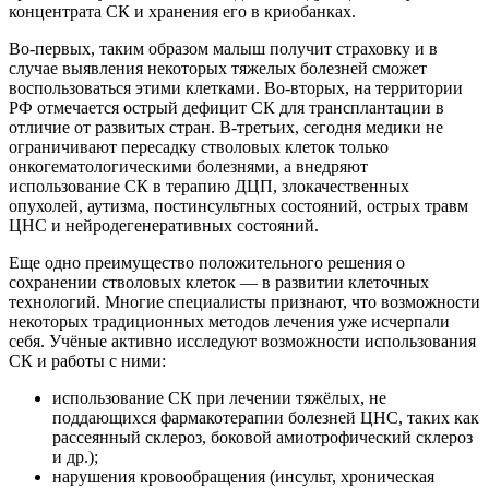
концентрата СК и хранения его в криобанках.
Во-первых, таким образом малыш получит страховку и в
случае выявления некоторых тяжелых болезней сможет
воспользоваться этими клетками. Во-вторых, на территории
РФ отмечается острый дефицит СК для трансплантации в
отличие от развитых стран. В-третьих, сегодня медики не
ограничивают пересадку стволовых клеток только
онкогематологическими болезнями, а внедряют
использование СК в терапию ДЦП, злокачественных
опухолей, аутизма, постинсультных состояний, острых травм
ЦНС и нейродегенеративных состояний.
Еще одно преимущество положительного решения о
сохранении стволовых клеток — в развитии клеточных
технологий. Многие специалисты признают, что возможности
некоторых традиционных методов лечения уже исчерпали
себя. Учёные активно исследуют возможности использования
СК и работы с ними:
использование СК при лечении тяжёлых, не
поддающихся фармакотерапии болезней ЦНС, таких как
рассеянный склероз, боковой амиотрофический склероз
и др.);
нарушения кровообращения (инсульт, хроническая