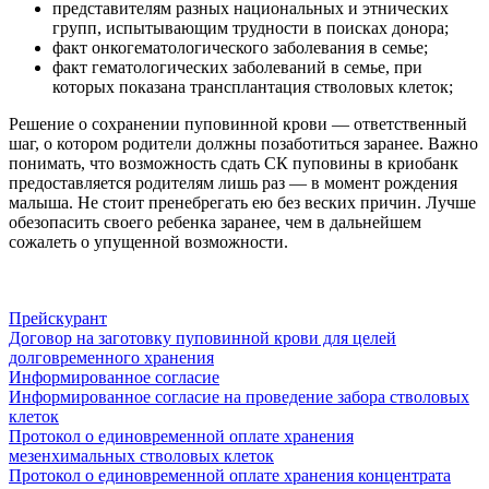
представителям разных национальных и этнических
групп, испытывающим трудности в поисках донора;
факт онкогематологического заболевания в семье;
факт гематологических заболеваний в семье, при
которых показана трансплантация стволовых клеток;
Решение о сохранении пуповинной крови — ответственный
шаг, о котором родители должны позаботиться заранее. Важно
понимать, что возможность сдать СК пуповины в криобанк
предоставляется родителям лишь раз — в момент рождения
малыша. Не стоит пренебрегать ею без веских причин. Лучше
обезопасить своего ребенка заранее, чем в дальнейшем
сожалеть о упущенной возможности.
Прейскурант
Договор на заготовку пуповинной крови для целей
долговременного хранения
Информированное согласие
Информированное согласие на проведение забора стволовых
клеток
Протокол о единовременной оплате хранения
мезенхимальных стволовых клеток
Протокол о единовременной оплате хранения концентрата